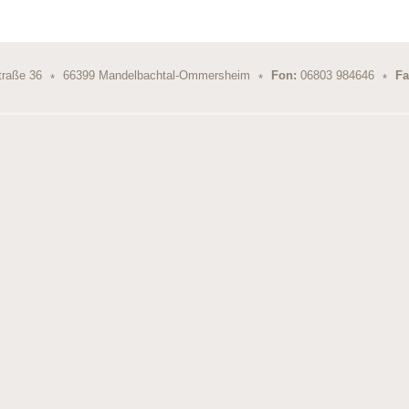
traße 36
66399 Mandelbachtal-Ommersheim
Fon:
06803 984646
Fa
*
*
*